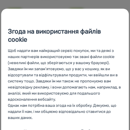
Новинка
Новинка
-20
%
-20
%
Згода на використання файлів
cookie
Щоб надати вам найкращий сервіс покупок, ми та деякі з
наших партнерів використовуємо так звані файли cookie
(невеликі файли, що зберігаються у вашому браузері).
Завдяки їм ми запам’ятовуємо, що у вас у кошику, як ви
відсортували та відфільтрували продукти, чи ввійшли ви в
систему тощо. Завдяки їм ми також не пропонуємо вам
БІГОВИЙ ЖИЛЕТ
БІГОВИЙ ЖИЛЕТ
невідповідну рекламу, і вони допомагають нам, наприклад, в
Black Diamond
Black Diamond
аналізі, який ми використовуємо для подальшого
Distance 6 Hydration
Distance 2 Hydration
вдосконалення вебсайту.
Vest
Vest
Однак нам потрібна ваша згода на їх обробку. Дякуємо, що
надали її нам, і ми обіцяємо відповідально ставитися до
Вага:
216 г
ваших даних.
7 595
грн
6 569
грн
Налаштування згоди з категоріями
від 6 059
грн
5 279
грн