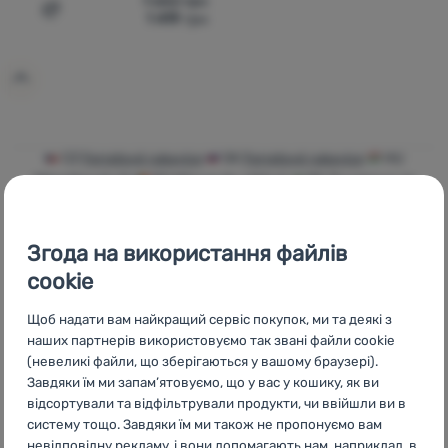
1 652
грн
1 419
грн
Додати 'Рукавиці Camp G Air' для порівняння
Увійти /
Зареєструватися
CZ
Ferratové rukavice
SK
Ferratové rukavice
HU
Mászókesztyűk
RO
Mănuși de cățărat
BG
Ръкавици за
катерене
HR
Rukavice za penjanje
PL
Rękawiczki do
wspinaczki
IT
Guanti da arrampicata
ES
Guantes de escalada
FR
Gants d'escalade
AT
Ferrata-Handschuhe
DE
Ferrata-
Згода на використання файлів
Handschuhe
CH
Ferrata-Handschuhe
cookie
Щоб надати вам найкращий сервіс покупок, ми та деякі з
наших партнерів використовуємо так звані файли cookie
(невеликі файли, що зберігаються у вашому браузері).
Бренди
Найширший
Порадимо
Завдяки їм ми запам’ятовуємо, що у вас у кошику, як ви
4camping
вибір
онлайн та по
відсортували та відфільтрували продукти, чи ввійшли ви в
телефону
систему тощо. Завдяки їм ми також не пропонуємо вам
невідповідну рекламу, і вони допомагають нам, наприклад, в