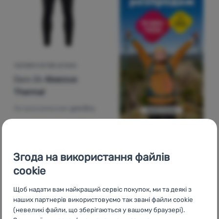
ЧОЛОВІЧІ БІГОВІ ШТАНИ
Dare 2b
Abaccus
Thermal
За призначенням:
для бігу
2 839
грн
1 279
грн
Додати 'Чоловічі бігові штани Dare 2b Abaccus Therma
Згода на використання файлів
Новинка
-60
%
cookie
-30
%
Щоб надати вам найкращий сервіс покупок, ми та деякі з
наших партнерів використовуємо так звані файли cookie
(невеликі файли, що зберігаються у вашому браузері).