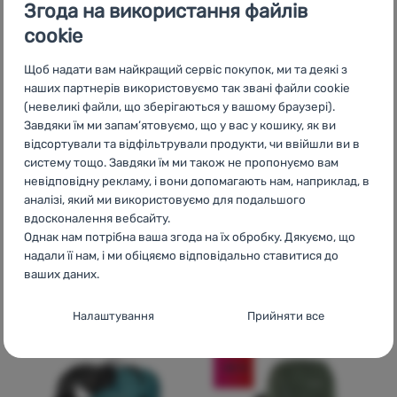
Згода на використання файлів
cookie
РЮКЗАК
МАЛИЙ РЮКЗАК ДЛЯ МІСТА
Відгуки клієнтів
Щоб надати вам найкращий сервіс покупок, ми та деякі з
Caterpillar
Urban
наших партнерів використовуємо так звані файли cookie
Mountaineer
(невеликі файли, що зберігаються у вашому браузері).
Завдяки їм ми запам’ятовуємо, що у вас у кошику, як ви
Matterhorn
Thule
Chasm 26L
відсортували та відфільтрували продукти, чи ввійшли ви в
Об'єм:
29 л
систему тощо. Завдяки їм ми також не пропонуємо вам
Поясний ремінь:
Ні
невідповідну рекламу, і вони допомагають нам, наприклад, в
Підвісна система:
Фіксована
аналізі, який ми використовуємо для подальшого
Об'єм:
26 л
спинка
вдосконалення вебсайту.
Поясний ремінь:
Ні
Однак нам потрібна ваша згода на їх обробку. Дякуємо, що
Підвісна система:
Фіксована
надали її нам, і ми обіцяємо відповідально ставитися до
спинка
ваших даних.
6 039
грн
2 719
грн
Налаштування згоди з категоріями
Додати 'Рюкзак Thule Chasm 26L' для порівняння
Додати 'Малий рюкзак для
Налаштування
Прийняти все
файлів cookie
Технічні
Технічні
-
без цих файлів cookie наш вебсайт не
-45
%
працюватиме
.