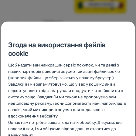
1 868
грн
1 779
грн
Додати 'Устілки для взуття Sidas Cushioning Gel 3D' д
Згода на використання файлів
код: OUT10
cookie
Щоб надати вам найкращий сервіс покупок, ми та деякі з
наших партнерів використовуємо так звані файли cookie
(невеликі файли, що зберігаються у вашому браузері).
Завдяки їм ми запам’ятовуємо, що у вас у кошику, як ви
відсортували та відфільтрували продукти, чи ввійшли ви в
систему тощо. Завдяки їм ми також не пропонуємо вам
невідповідну рекламу, і вони допомагають нам, наприклад, в
аналізі, який ми використовуємо для подальшого
ЗАСІБ ДЛЯ ДОГЛЯДУ
СУШАРКА ДЛЯ ВЗУТТЯ
Відгуки клієнтів
Відгуки клієнт
вдосконалення вебсайту.
Однак нам потрібна ваша згода на їх обробку. Дякуємо, що
надали її нам, і ми обіцяємо відповідально ставитися до
BH TECH
Comfort PRO
Meindl
Sport Wax Mini
ваших даних.