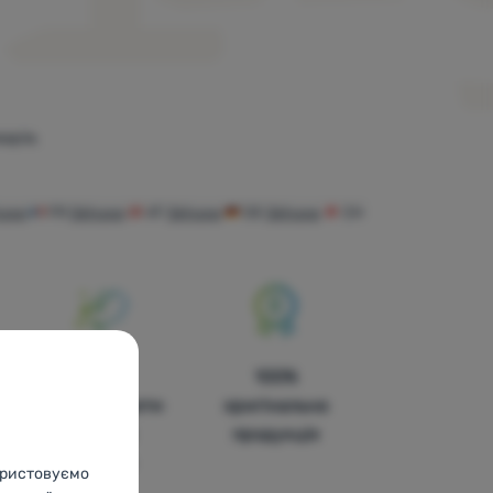
арів.
oop
FR
Skhoop
AT
Skhoop
DE
Skhoop
CH
У
100%
чотирнадцяти
оригінальна
країнах
продукція
Європи
користовуємо