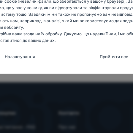
ли cookie (невеликі файли, що зберігаються у вашому браузері). З
о, що у вас у кошику, як ви відсортували та відфільтрували проду
систему тощо. Завдяки їм ми також не пропонуємо вам невідповідн
ють нам, наприклад, в аналізі, який ми використовуємо для под
я вебсайту.
рібна ваша згода на їх обробку. Дякуємо, що надали її нам, і ми об
99% клієнтів
 ставитися до ваших даних.
нас
рекомендують
ння згоди з категоріями файлів cookie
Налаштування
Прийняти все
 цих файлів cookie наш вебсайт не працюватиме
.
ТИВНІ
и cookie дозволяють переглядати кошик покупок, порівнювати пр
ійні та розширені функції
 та розширені функції
-
щоб вам не довелося все налаштовувати 
ші необхідні функції.
Більше інформації
затися з нами, наприклад, через чат
.
покупки
Контакти
файлам cookie ми можемо зробити роботу з нашим вебсайтом ще
ші питання - FAQ
Про нас
не
щоб знати, як ви поводитеся на вебсайті, і для подальшого вдоск
пам’ятати ваші налаштування, вони можуть допомогти вам запов