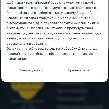
Щоб надати вам найкращий сервіс покупок, ми та деякі з
Увійти /
наших партнерів використовуємо так звані файли cookie
Зареєструватися
(невеликі файли, що зберігаються у вашому браузері).
Завдяки їм ми запам’ятовуємо, що у вас у кошику, як ви
відсортували та відфільтрували продукти, чи ввійшли ви в
100%
99% клієнтів
систему тощо. Завдяки їм ми також не пропонуємо вам
оригінальна
нас
невідповідну рекламу, і вони допомагають нам, наприклад, в
продукція
рекомендують
аналізі, який ми використовуємо для подальшого
вдосконалення вебсайту.
Однак нам потрібна ваша згода на їх обробку. Дякуємо, що
надали її нам, і ми обіцяємо відповідально ставитися до
ваших даних.
Допомога та інформація
Налаштування згоди з категоріями
Налаштування
Прийняти все
файлів cookie
Поради від експертів
Служба підтримки
4camping4nature
Технічні
+38 094 712 73 44
Технічні
-
без цих файлів cookie наш вебсайт не
працюватиме
.
support@4camping.com.ua
Наші тестувальники
ЗАВЖДИ АКТИВНІ
Комерційні умови
Завжди раді допомогти!
Пн - Пт
Технічні файли cookie дозволяють переглядати кошик
Порядок подання рекламацій
9:00 - 15:00