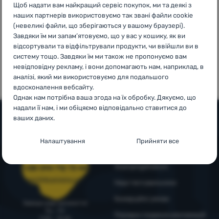
Щоб надати вам найкращий сервіс покупок, ми та деякі з
Увійти /
наших партнерів використовуємо так звані файли cookie
Зареєструватися
(невеликі файли, що зберігаються у вашому браузері).
Завдяки їм ми запам’ятовуємо, що у вас у кошику, як ви
відсортували та відфільтрували продукти, чи ввійшли ви в
100%
99% клієнтів
систему тощо. Завдяки їм ми також не пропонуємо вам
оригінальна
нас
невідповідну рекламу, і вони допомагають нам, наприклад, в
продукція
рекомендують
аналізі, який ми використовуємо для подальшого
вдосконалення вебсайту.
Однак нам потрібна ваша згода на їх обробку. Дякуємо, що
надали її нам, і ми обіцяємо відповідально ставитися до
ваших даних.
Допомога та інформація
Налаштування згоди з категоріями
Налаштування
Прийняти все
файлів cookie
Поради від експертів
Служба підтримки
4camping4nature
Технічні
+38 094 712 73 44
Технічні
-
без цих файлів cookie наш вебсайт не
працюватиме
.
support@4camping.com.ua
Наші тестувальники
ЗАВЖДИ АКТИВНІ
Комерційні умови
Завжди раді допомогти!
Пн - Пт
Технічні файли cookie дозволяють переглядати кошик
Порядок подання рекламацій
9:00 - 15:00