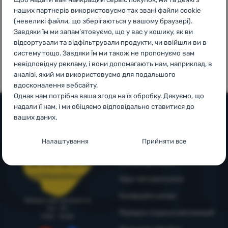
наших партнерів використовуємо так звані файли cookie
Увійти /
(невеликі файли, що зберігаються у вашому браузері).
Зареєструватися
Завдяки їм ми запам’ятовуємо, що у вас у кошику, як ви
відсортували та відфільтрували продукти, чи ввійшли ви в
100%
99% клієнтів
систему тощо. Завдяки їм ми також не пропонуємо вам
оригінальна
нас
невідповідну рекламу, і вони допомагають нам, наприклад, в
продукція
рекомендують
аналізі, який ми використовуємо для подальшого
вдосконалення вебсайту.
Однак нам потрібна ваша згода на їх обробку. Дякуємо, що
надали її нам, і ми обіцяємо відповідально ставитися до
ваших даних.
Допомога та інформація
Налаштування згоди з категоріями
Налаштування
Прийняти все
Поради від експертів
файлів cookie
Служба підтримки
4camping4nature
+38 094 712 73 44
Технічні
Технічні
-
без цих файлів cookie наш вебсайт не
support@4camping.com.ua
Наші тестувальники
працюватиме
.
ЗАВЖДИ АКТИВНІ
Комерційні умови
Завжди раді допомогти!
Пн - Пт
Порядок подання рекламацій
Технічні файли cookie дозволяють переглядати кошик
9:00 - 15:00
Преференційні та розширені функції
-
щоб вам не довелося
покупок, порівнювати продукти та виконувати інші