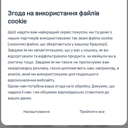
350
Згода на використання файлів
cookie
969
грн
Додати 'Засіб для догляду Atsko Silicone Water Guard 
Щоб надати вам найкращий сервіс покупок, ми та деякі з
наших партнерів використовуємо так звані файли cookie
Новинка
(невеликі файли, що зберігаються у вашому браузері).
Завдяки їм ми запам’ятовуємо, що у вас у кошику, як ви
відсортували та відфільтрували продукти, чи ввійшли ви в
систему тощо. Завдяки їм ми також не пропонуємо вам
невідповідну рекламу, і вони допомагають нам, наприклад, в
аналізі, який ми використовуємо для подальшого
вдосконалення вебсайту.
Однак нам потрібна ваша згода на їх обробку. Дякуємо, що
надали її нам, і ми обіцяємо відповідально ставитися до
ваших даних.
ЗАСІБ ДЛЯ ДОГЛЯДУ
УНІВЕРСАЛЬНИЙ МИЮЧИЙ ЗАСІБ
Відгуки клієнтів
Відгуки клієнт
Налаштування згоди з категоріями
Налаштування
Прийняти все
файлів cookie
Atsko
Silicone Water
Atsko
Sport Wash
Технічні
-
без цих файлів cookie наш вебсайт не