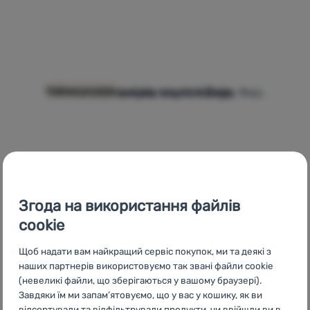
Таблиця розмірів взуття Bejo
Таблиця розмірів взуття від бренду Bejo.
Таблиці розмірів
Згода на використання файлів
cookie
Щоб надати вам найкращий сервіс покупок, ми та деякі з
наших партнерів використовуємо так звані файли cookie
(невеликі файли, що зберігаються у вашому браузері).
Таблиця розмірів взуття Helly Hansen
Таблиця розмірів взуття бренду Helly Hansen
Таблиці розмірів
Завдяки їм ми запам’ятовуємо, що у вас у кошику, як ви
відсортували та відфільтрували продукти, чи ввійшли ви в