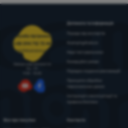
Допомога та інформація
Поради від експертів
Служба підтримки
4camping4nature
+38 094 712 73 44
support@4camping.com.ua
Наші тестувальники
Комерційні умови
Завжди раді допомогти!
Пн - Пт
Порядок подання рекламацій
9:00 - 15:00
Принципи обробки
персональних даних
YouTube
Facebook
Інструкція з експлуатації та
правила безпеки
Все про покупки
Контакти