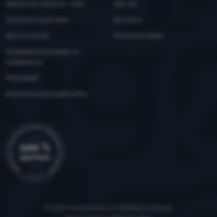
Найчастіші питання - FAQ
Про нас
Покупка та доставка
Контакти
Митні платежі
Розсилка новин
Розірвання договору та
повернення
Рекламації
Клієнтська програма eXtra
© 2026 ForCamping s.r.o.
працює на
Shopio