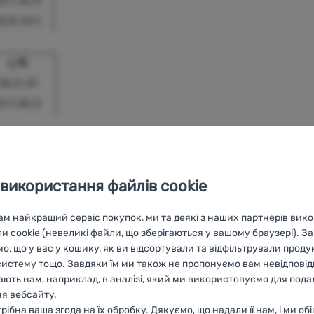
4,1-25,4
2,8-24,1
L/8
20,3-21
9,7-20,3
L/6
12-14
 використання файлів cookie
5,2-16,5
5,2-16,5
м найкращий сервіс покупок, ми та деякі з наших партнерів ви
ли cookie (невеликі файли, що зберігаються у вашому браузері). З
L/3
о, що у вас у кошику, як ви відсортували та відфільтрували проду
систему тощо. Завдяки їм ми також не пропонуємо вам невідповідн
4-5
ють нам, наприклад, в аналізі, який ми використовуємо для под
я вебсайту.
рібна ваша згода на їх обробку. Дякуємо, що надали її нам, і ми об