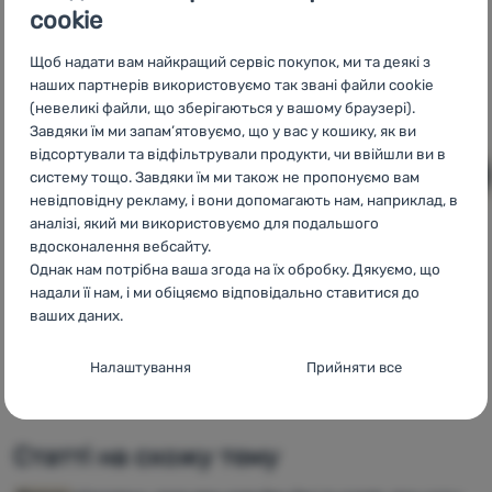
cookie
Щоб надати вам найкращий сервіс покупок, ми та деякі з
наших партнерів використовуємо так звані файли cookie
(невеликі файли, що зберігаються у вашому браузері).
Завдяки їм ми запам’ятовуємо, що у вас у кошику, як ви
відсортували та відфільтрували продукти, чи ввійшли ви в
систему тощо. Завдяки їм ми також не пропонуємо вам
на
невідповідну рекламу, і вони допомагають нам, наприклад, в
ВЕЛОСИПЕДНІ
ВЕЛОСИПЕДНІ
аналізі, який ми використовуємо для подальшого
РУКАВИЧКИ
РУКАВИЧКИ
ВЕЛОСИПЕДНІ
вдосконалення вебсайту.
Axon
380
Axon
350
РУКАВИЧКИ
Однак нам потрібна ваша згода на їх обробку. Дякуємо, що
Axon
395
надали її нам, і ми обіцяємо відповідально ставитися до
ваших даних.
639
грн
71
Налаштування згоди з категоріями
639
грн
Налаштування
Прийняти все
579
грн
63
Додати 'Велосипедні рукавички Axon 380' для пор
Додати 'Велосипедні рукавичк
Додати '
файлів cookie
Технічні
Технічні
-
без цих файлів cookie наш вебсайт не
Статті на схожу тему
працюватиме
.
ЗАВЖДИ АКТИВНІ