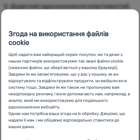
5. Додаткові вдосконалення властивостей
лінз
На ринку є сонцезахисні окуляри з
фотохромними
лінзами
. Це популярні
фотохромні окуляри
, які
Згода на використання файлів
реагують на світло і змінюють ступінь затемнення в
cookie
залежності від умов освітлення. Це підвищує
Щоб надати вам найкращий сервіс покупок, ми та деякі з
універсальність сонцезахисних окулярів для різних
наших партнерів використовуємо так звані файли cookie
світлових умов.
(невеликі файли, що зберігаються у вашому браузері).
Також спортивні окуляри можуть бути оснащені
Завдяки їм ми запам’ятовуємо, що у вас у кошику, як ви
спеціальним фільтром, який
блокує відблиски
.
відсортували та відфільтрували продукти, чи ввійшли ви в
Поляризаційні лінзи
зменшують дискомфорт від
систему тощо. Завдяки їм ми також не пропонуємо вам
невідповідну рекламу, і вони допомагають нам, наприклад, в
високої яскравості відбитого світла під час
аналізі, який ми використовуємо для подальшого
велоспорту, занять на снігу, воді або піску.
вдосконалення вебсайту.
Популярною також є
антифог-обробка
, яка запобігає
Однак нам потрібна ваша згода на їх обробку. Дякуємо, що
запотіванню лінз через погодні умови чи піт.
надали її нам, і ми обіцяємо відповідально ставитися до
ваших даних.
Налаштування згоди з категоріями