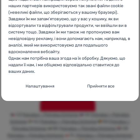
наших партнерів використовуємо так звані файли cookie
(невеликі файли, що зберігаються у вашому браузері).
Завдяки їм ми запам’ятовуємо, що у вас у кошику, як ви
відсортували та відфільтрували продукти, чи ввійшли ви в
систему тощо. Завдяки їм ми також не пропонуємо вам
невідповідну рекламу, і вони допомагають нам, наприклад, в
NosiLife Craghoppers
Матеріали та технології
аналізі, який ми використовуємо для подальшого
вдосконалення вебсайту.
Однак нам потрібна ваша згода на їх обробку. Дякуємо, що
надали її нам, і ми обіцяємо відповідально ставитися до
ваших даних.
Налаштування згоди з категоріями
Налаштування
Прийняти все
файлів cookie
Технічні
Технічні
-
без цих файлів cookie наш вебсайт не
працюватиме
.
CZ
Polyplus + Polyplus Extreme
SK
Polyplus + Polyplus
ЗАВЖДИ АКТИВНІ
Extreme
HU
Polyplus + Polyplus Extreme
RO
Polyplus +
Polyplus Extreme
BG
Polyplus + Polyplus Extreme
HR
Технічні файли cookie дозволяють переглядати кошик
Polyplus + Polyplus Extreme
PL
Polyplus + Polyplus Extreme
Преференційні та розширені функції
Преференційні та розширені функції
-
щоб вам не довелося
покупок, порівнювати продукти та виконувати інші