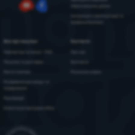
персональних даних
YouTube
Facebook
Інструкція з експлуатації та
правила безпеки
Все про покупки
Контакти
Найчастіші питання - FAQ
Про нас
Покупка та доставка
Контакти
Митні платежі
Розсилка новин
Розірвання договору та
повернення
Рекламації
Клієнтська програма eXtra