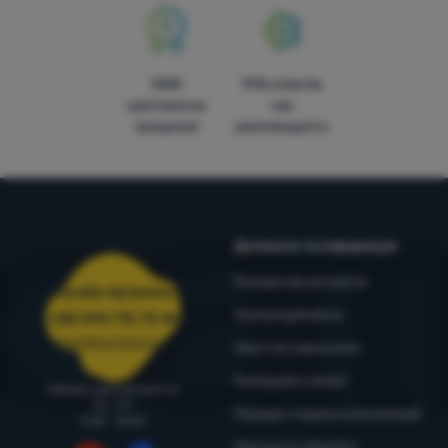
100%
99% клієнтів
оригінальна
нас
продукція
рекомендують
Допомога та інформація
Поради від експертів
Служба підтримки
4camping4nature
+38 094 712 73 44
support@4camping.com.ua
Наші тестувальники
Комерційні умови
Завжди раді допомогти!
Пн - Пт
Порядок подання рекламацій
9:00 - 15:00
Принципи обробки