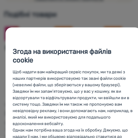
петлельки для підвішування
потайна кишеня
Подібні товари
утеплений комір із регулюванням навколо шиї.
зручний капюшон анатомічної форми
код: OUT10
код: OUT10
компресійний чохол
-41
%
Результати тестування спальника Topas
-20
%
-13
%
Згода на використання файлів
cookie
Щоб надати вам найкращий сервіс покупок, ми та деякі з
наших партнерів використовуємо так звані файли cookie
(невеликі файли, що зберігаються у вашому браузері).
Завдяки їм ми запам’ятовуємо, що у вас у кошику, як ви
СПАЛЬНИЙ МІШОК
СПАЛЬНИЙ МІШОК
відсортували та відфільтрували продукти, чи ввійшли ви в
систему тощо. Завдяки їм ми також не пропонуємо вам
Boll
Magma plus
Boll
Bora plus
СПАЛЬНИЙ МІШОК
невідповідну рекламу, і вони допомагають нам, наприклад, в
Zulu
Talas 185
н
RF
SF
аналізі, який ми використовуємо для подальшого
Вага:
1720 г
вдосконалення вебсайту.
Вага:
1490 г
Вага:
1530 г
Температура
Однак нам потрібна ваша згода на їх обробку. Дякуємо, що
Температура
Температура
комфорту:
-3 °C
надали її нам, і ми обіцяємо відповідально ставитися до
комфорту:
0 °C
комфорту:
2 °C