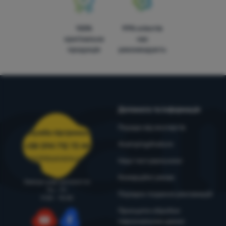
100%
99% клієнтів
оригінальна
нас
продукція
рекомендують
Допомога та інформація
Поради від експертів
Служба підтримки
4camping4nature
+38 094 712 73 44
support@4camping.com.ua
Наші тестувальники
Комерційні умови
Завжди раді допомогти!
Пн - Пт
Порядок подання рекламацій
9:00 - 15:00
Принципи обробки
персональних даних