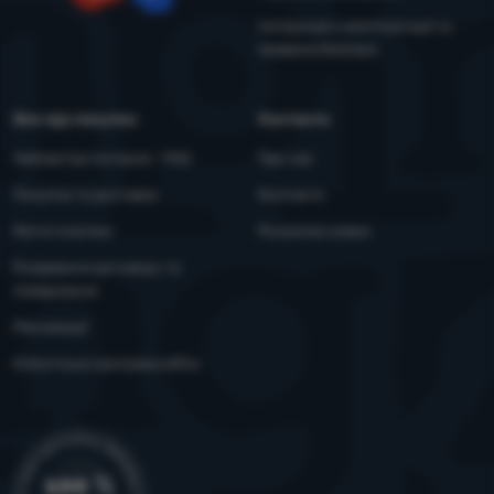
YouTube
Facebook
Інструкція з експлуатації та
правила безпеки
Все про покупки
Контакти
Найчастіші питання - FAQ
Про нас
Покупка та доставка
Контакти
Митні платежі
Розсилка новин
Розірвання договору та
повернення
Рекламації
Клієнтська програма eXtra