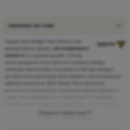
Інформація про товар
Topeak Aero Wedge Pack Medium має
аеродинамічну форму,
світловідбиваючі
елементи
та чудовий дизайн. Розмір
сумки дозволяє легко вмістити запасну камеру,
необхідні велосипедні інструменти або фотоапарат.
Ця практична велосумка виготовлена з високоякісного
нейлону щільністю 1200 denier. Вона пропонує
достатньо місця для всіх необхідних речей в дорозі, а
також легко відстібається і пристібається ременем
безпеки. Сумка Topeak має об'єм 0,98 - 1,31 л, а її вага
складає всього 130 г.
Показати повний опис
Основні характеристики Aero Wedge Pack
Medium: