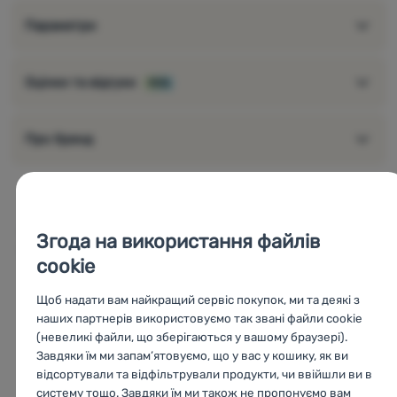
аеродинамічна форма
Параметри
виготовлений з високоякісного нейлону щільністю 1200
denier
кріплення під сидінням
за допомогою ременів
Оцінки та відгуки
90%
Світловідбиваюча стрічка 3M™
кріплення для світла
водовідштовхувальний матеріал
Про бренд
об'єм 0,98 - 1,31 л
Лінійка продуктів
TOPEAK
Aero
Згода на використання файлів
Wedge
cookie
Щоб надати вам найкращий сервіс покупок, ми та деякі з
наших партнерів використовуємо так звані файли cookie
(невеликі файли, що зберігаються у вашому браузері).
Завдяки їм ми запам’ятовуємо, що у вас у кошику, як ви
відсортували та відфільтрували продукти, чи ввійшли ви в
систему тощо. Завдяки їм ми також не пропонуємо вам