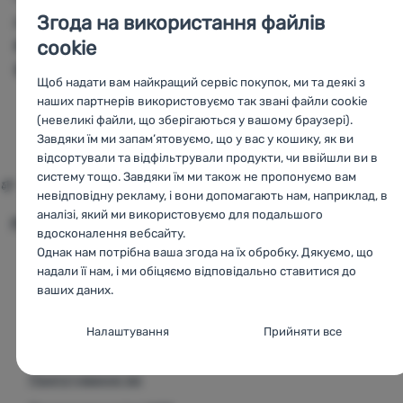
Згода на використання файлів
Primus
Robens
GSI Outdoors
cookie
PrimeTech Pot
Basecamp Pro
Escape Hs 3L
Set 2.3L
Ceramic Cook
Pot + Frypan
Щоб надати вам найкращий сервіс покупок, ми та деякі з
Set XL
наших партнерів використовуємо так звані файли cookie
(невеликі файли, що зберігаються у вашому браузері).
5 770
грн
6 550
грн
Завдяки їм ми запам’ятовуємо, що у вас у кошику, як ви
5 538
5 109
грн
5 239
грн
Порівняти
Порівняти
Порівняти
відсортували та відфільтрували продукти, чи ввійшли ви в
систему тощо. Завдяки їм ми також не пропонуємо вам
невідповідну рекламу, і вони допомагають нам, наприклад, в
Порівняти всі альтернативи
аналізі, який ми використовуємо для подальшого
Подібні товари знайдете в
вдосконалення вебсайту.
Однак нам потрібна ваша згода на їх обробку. Дякуємо, що
Туристичний посуд
надали її нам, і ми обіцяємо відповідально ставитися до
Туристичний посуд MSR
ваших даних.
Посуд для будинку на колесах
Налаштування згоди з категоріями
Налаштування
Прийняти все
файлів cookie
Туристичний посуд MSR
Приготування їжі
Технічні
Технічні
-
без цих файлів cookie наш вебсайт не
працюватиме
.