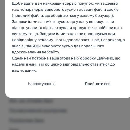
Синтетичні боксерки
Щоб надати вам найкращий сервіс покупок, ми та деякі з
наших партнерів використовуємо так звані файли cookie
Боксери
(невеликі файли, що зберігаються у вашому браузері).
Чоловіча спідня білизна Saxx
Завдяки їм ми запам’ятовуємо, що у вас у кошику, як ви
відсортували та відфільтрували продукти, чи ввійшли ви в
Чоловіча спортивна білизна
систему тощо. Завдяки їм ми також не пропонуємо вам
невідповідну рекламу, і вони допомагають нам, наприклад, в
Чоловіча спортивна білизна Saxx
аналізі, який ми використовуємо для подальшого
Представлення чоловічих боксерів Saxx:
Чоловічий одяг
вдосконалення вебсайту.
Однак нам потрібна ваша згода на їх обробку. Дякуємо, що
Чоловічий одяг Saxx
надали її нам, і ми обіцяємо відповідально ставитися до
ваших даних.
Тепла спідня білизна
Налаштування згоди з категоріями
Термобілизна Saxx
Налаштування
Прийняти все
файлів cookie
Все, що зігріває
Технічні
Технічні
-
без цих файлів cookie наш вебсайт не
Все, що зігріває Saxx
працюватиме
.
Післяріздвяний розпродаж
ЗАВЖДИ АКТИВНІ
Розпродаж Saxx
Технічні файли cookie дозволяють переглядати кошик
Одяг