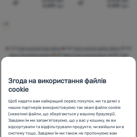
5 098
грн
5 098
грн
3 099
грн
3 099
грн
Додати 'Палиці для Trail Running Warg Carbon Trailrun
Додати 'Палиці для Trail 
Увійти /
Зареєструватися
CZ
Trail running hole Warg
SK
Trail running palice Warg
HU
Warg Terepfutó botok
RO
Bețe trail running Warg
BG
Trail
running щеки Warg
HR
Štapovi za trail trčanje Warg
PL
Kije do
trail runningu Warg
IT
Bastoncini da Trail running Warg
ES
Bastones Trail running Warg
FR
Bâtons de trail Warg
AT
Trail
Згода на використання файлів
Running Stöcke Warg
DE
Trail Running Stöcke Warg
CH
Trail
cookie
Running Stöcke Warg
Щоб надати вам найкращий сервіс покупок, ми та деякі з
наших партнерів використовуємо так звані файли cookie
(невеликі файли, що зберігаються у вашому браузері).
Завдяки їм ми запам’ятовуємо, що у вас у кошику, як ви
Бренди
Найширший
Порадимо
відсортували та відфільтрували продукти, чи ввійшли ви в
4camping
вибір
онлайн та по
систему тощо. Завдяки їм ми також не пропонуємо вам
телефону