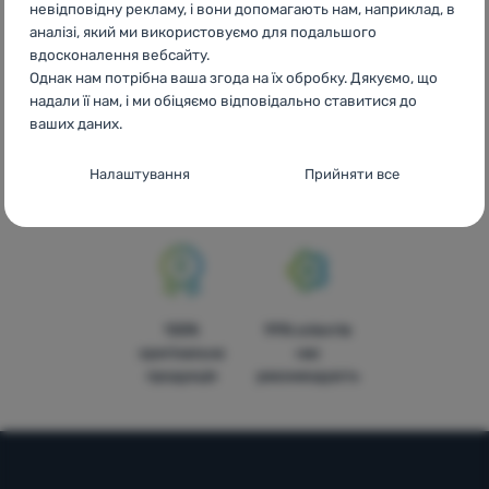
невідповідну рекламу, і вони допомагають нам, наприклад, в
аналізі, який ми використовуємо для подальшого
вдосконалення вебсайту.
Однак нам потрібна ваша згода на їх обробку. Дякуємо, що
надали її нам, і ми обіцяємо відповідально ставитися до
ваших даних.
Доступні ціни
Безкоштовна
У
доставка від
чотирнадцяти
Налаштування згоди з категоріями
Налаштування
Прийняти все
3999 грн.
країнах
файлів cookie
Європи
Технічні
Технічні
-
без цих файлів cookie наш вебсайт не
працюватиме
.
ЗАВЖДИ АКТИВНІ
100%
99% клієнтів
Технічні файли cookie дозволяють переглядати кошик
оригінальна
нас
Преференційні та розширені функції
Преференційні та розширені функції
-
щоб вам не довелося
покупок, порівнювати продукти та виконувати інші
продукція
рекомендують
все налаштовувати заново і щоб ви могли зв’язатися з нами,
необхідні функції.
Більше інформації
наприклад, через чат
.
Дозволено