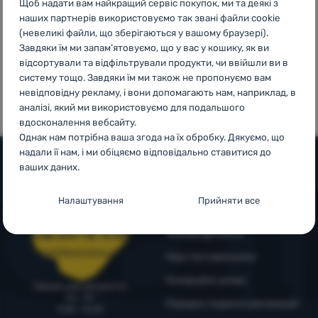
Щоб надати вам найкращий сервіс покупок, ми та деякі з
Увійти /
наших партнерів використовуємо так звані файли cookie
(невеликі файли, що зберігаються у вашому браузері).
Зареєструватися
Завдяки їм ми запам’ятовуємо, що у вас у кошику, як ви
відсортували та відфільтрували продукти, чи ввійшли ви в
100%
99% клієнтів
систему тощо. Завдяки їм ми також не пропонуємо вам
оригінальна
нас
невідповідну рекламу, і вони допомагають нам, наприклад, в
продукція
рекомендують
аналізі, який ми використовуємо для подальшого
вдосконалення вебсайту.
Однак нам потрібна ваша згода на їх обробку. Дякуємо, що
надали її нам, і ми обіцяємо відповідально ставитися до
ваших даних.
Допомога та інформація
Налаштування згоди з категоріями
Налаштування
Прийняти все
Поради від експертів
файлів cookie
Служба підтримки
4camping4nature
+38 094 712 73 44
Технічні
Технічні
-
без цих файлів cookie наш вебсайт не
support@4camping.com.ua
працюватиме
.
Наші тестувальники
ЗАВЖДИ АКТИВНІ
Комерційні умови
Завжди раді допомогти!
Пн - Пт
Порядок подання рекламацій
Технічні файли cookie дозволяють переглядати кошик
9:00 - 15:00