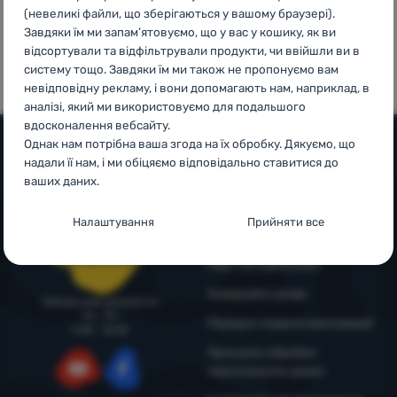
(невеликі файли, що зберігаються у вашому браузері).
Увійти /
Завдяки їм ми запам’ятовуємо, що у вас у кошику, як ви
100%
99% клієнтів
Зареєструватися
відсортували та відфільтрували продукти, чи ввійшли ви в
оригінальна
нас
систему тощо. Завдяки їм ми також не пропонуємо вам
продукція
рекомендують
невідповідну рекламу, і вони допомагають нам, наприклад, в
аналізі, який ми використовуємо для подальшого
вдосконалення вебсайту.
Однак нам потрібна ваша згода на їх обробку. Дякуємо, що
надали її нам, і ми обіцяємо відповідально ставитися до
Допомога та інформація
ваших даних.
Поради від експертів
Налаштування згоди з категоріями
Служба підтримки
Налаштування
Прийняти все
файлів cookie
4camping4nature
+38 094 712 73 44
support@4camping.com.ua
Наші тестувальники
Технічні
Технічні
-
без цих файлів cookie наш вебсайт не
працюватиме
.
Комерційні умови
Завжди раді допомогти!
ЗАВЖДИ АКТИВНІ
Пн - Пт
Порядок подання рекламацій
9:00 - 15:00
Принципи обробки
Технічні файли cookie дозволяють переглядати кошик
Преференційні та розширені функції
персональних даних
Преференційні та розширені функції
-
щоб вам не довелося
покупок, порівнювати продукти та виконувати інші
все налаштовувати заново і щоб ви могли зв’язатися з нами,
необхідні функції.
Більше інформації