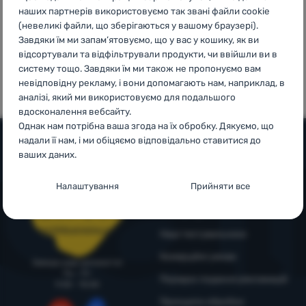
наших партнерів використовуємо так звані файли cookie
Увійти /
(невеликі файли, що зберігаються у вашому браузері).
Зареєструватися
Завдяки їм ми запам’ятовуємо, що у вас у кошику, як ви
відсортували та відфільтрували продукти, чи ввійшли ви в
100%
99% клієнтів
систему тощо. Завдяки їм ми також не пропонуємо вам
оригінальна
нас
невідповідну рекламу, і вони допомагають нам, наприклад, в
продукція
рекомендують
аналізі, який ми використовуємо для подальшого
вдосконалення вебсайту.
Однак нам потрібна ваша згода на їх обробку. Дякуємо, що
надали її нам, і ми обіцяємо відповідально ставитися до
ваших даних.
Допомога та інформація
Налаштування згоди з категоріями
Налаштування
Прийняти все
Поради від експертів
Служба підтримки
файлів cookie
4camping4nature
+38 094 712 73 44
Технічні
Технічні
-
без цих файлів cookie наш вебсайт не
support@4camping.com.ua
Наші тестувальники
працюватиме
.
ЗАВЖДИ АКТИВНІ
Комерційні умови
Завжди раді допомогти!
Пн - Пт
Порядок подання рекламацій
9:00 - 15:00
Технічні файли cookie дозволяють переглядати кошик
Преференційні та розширені функції
Преференційні та розширені функції
-
щоб вам не довелося
Принципи обробки
покупок, порівнювати продукти та виконувати інші