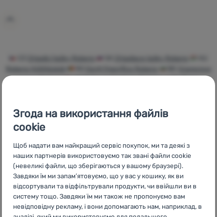
Увійти /
Зареєструватися
CZ
Chladící tašky Robens
SK
Chladiace tašky Robens
HU
Robens Hűtőtáskák
RO
Genți frigorifice Robens
BG
Хладилни
чанти Robens
HR
Torbe za hlađenje Robens
PL
Torby
termiczne Robens
IT
Borse frigo Robens
ES
Nevera flexible
Robens
FR
Sacs isothermes Robens
AT
Kühltaschen Robens
Згода на використання файлів
DE
Kühltaschen Robens
CH
Kühltaschen Robens
cookie
Щоб надати вам найкращий сервіс покупок, ми та деякі з
наших партнерів використовуємо так звані файли cookie
(невеликі файли, що зберігаються у вашому браузері).
Бренди
Найширший
Порадимо
Завдяки їм ми запам’ятовуємо, що у вас у кошику, як ви
4camping
вибір
онлайн та по
відсортували та відфільтрували продукти, чи ввійшли ви в
телефону
систему тощо. Завдяки їм ми також не пропонуємо вам
невідповідну рекламу, і вони допомагають нам, наприклад, в
аналізі, який ми використовуємо для подальшого