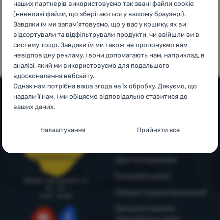
наших партнерів використовуємо так звані файли cookie
Увійти /
(невеликі файли, що зберігаються у вашому браузері).
Зареєструватися
Завдяки їм ми запам’ятовуємо, що у вас у кошику, як ви
100%
99% клієнтів
відсортували та відфільтрували продукти, чи ввійшли ви в
оригінальна
нас
систему тощо. Завдяки їм ми також не пропонуємо вам
продукція
рекомендують
невідповідну рекламу, і вони допомагають нам, наприклад, в
аналізі, який ми використовуємо для подальшого
вдосконалення вебсайту.
Однак нам потрібна ваша згода на їх обробку. Дякуємо, що
надали її нам, і ми обіцяємо відповідально ставитися до
ваших даних.
Допомога та інформація
Налаштування згоди з категоріями
Поради від експертів
Налаштування
Прийняти все
Служба підтримки
файлів cookie
4camping4nature
+38 094 712 73 44
Технічні
Технічні
-
без цих файлів cookie наш вебсайт не
support@4camping.com.ua
Наші тестувальники
працюватиме
.
Комерційні умови
ЗАВЖДИ АКТИВНІ
Завжди раді допомогти!
Пн - Пт
Порядок подання рекламацій
9:00 - 15:00
Технічні файли cookie дозволяють переглядати кошик
Принципи обробки
Преференційні та розширені функції
Преференційні та розширені функції
-
щоб вам не довелося
покупок, порівнювати продукти та виконувати інші
персональних даних