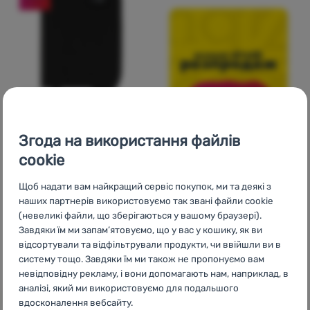
Згода на використання файлів
ГАМАНЕЦЬ
cookie
Pacsafe
RFIDsafe
compact travel
Щоб надати вам найкращий сервіс покупок, ми та деякі з
organizer
наших партнерів використовуємо так звані файли cookie
(невеликі файли, що зберігаються у вашому браузері).
Розміри:
11,5 x 16,3 x 2,0 см
Завдяки їм ми запам’ятовуємо, що у вас у кошику, як ви
3 470
грн
відсортували та відфільтрували продукти, чи ввійшли ви в
2 449
грн
Додати 'Гаманець Pacsafe RFIDsafe compact travel orga
систему тощо. Завдяки їм ми також не пропонуємо вам
невідповідну рекламу, і вони допомагають нам, наприклад, в
аналізі, який ми використовуємо для подальшого
вдосконалення вебсайту.