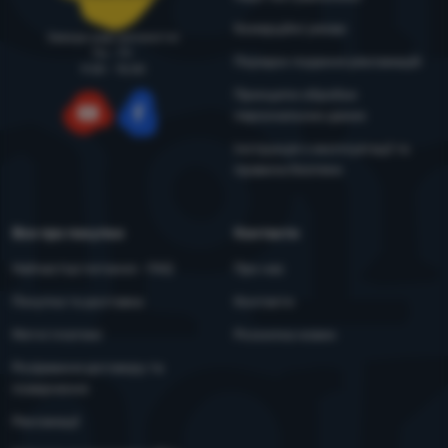
Комерційні умови
Завжди раді допомогти!
Пн - Пт
Порядок подання рекламацій
9:00 - 15:00
Принципи обробки
персональних даних
YouTube
Facebook
Інструкція з експлуатації та
правила безпеки
Все про покупки
Контакти
Найчастіші питання - FAQ
Про нас
Покупка та доставка
Контакти
Митні платежі
Розсилка новин
Розірвання договору та
повернення
Рекламації