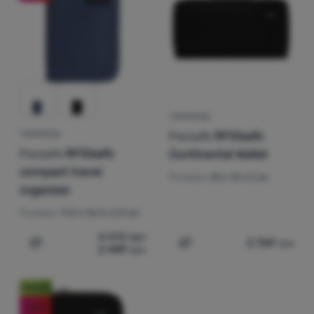
Увійти /
Зареєструватися
ГАМАНЕЦЬ
Pacsafe
RFIDsafe
ГАМАНЕЦЬ
Pacsafe
RFIDsafe
Continental Wallet
compact travel
Розміри:
20 x 10 x 2 см
organizer
Розміри:
11,5 x 16,3 x 2,0 см
3 470
грн
2 709
грн
2 449
грн
Додати 'Гаманець Pacsafe RFIDsafe compact travel orga
Додати 'Гаманець Pacsafe
Новинка
-29
%