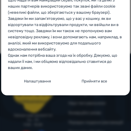
наших партнерів використовуємо так звані файли cookie
Увійти /
(невеликі файли, що зберігаються у вашому браузері).
Зареєструватися
Завдяки їм ми запам’ятовуємо, що у вас у кошику, як ви
відсортували та відфільтрували продукти, чи ввійшли ви в
100%
99% клієнтів
систему тощо. Завдяки їм ми також не пропонуємо вам
оригінальна
нас
невідповідну рекламу, і вони допомагають нам, наприклад, в
продукція
рекомендують
аналізі, який ми використовуємо для подальшого
вдосконалення вебсайту.
Однак нам потрібна ваша згода на їх обробку. Дякуємо, що
надали її нам, і ми обіцяємо відповідально ставитися до
ваших даних.
Допомога та інформація
Налаштування згоди з категоріями
Налаштування
Прийняти все
Поради від експертів
файлів cookie
Служба підтримки
4camping4nature
+38 094 712 73 44
Технічні
Технічні
-
без цих файлів cookie наш вебсайт не
support@4camping.com.ua
Наші тестувальники
працюватиме
.
ЗАВЖДИ АКТИВНІ
Комерційні умови
Завжди раді допомогти!
Пн - Пт
Порядок подання рекламацій
Технічні файли cookie дозволяють переглядати кошик
9:00 - 15:00
Преференційні та розширені функції
-
щоб вам не довелося
покупок, порівнювати продукти та виконувати інші