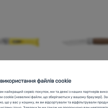
 використання файлів cookie
НІЖ
Відгуки клієнтів
Ві
м найкращий сервіс покупок, ми та деякі з наших партнерів ви
ли cookie (невеликі файли, що зберігаються у вашому браузері). З
о, що у вас у кошику, як ви відсортували та відфільтрували проду
систему тощо. Завдяки їм ми також не пропонуємо вам невідповідн