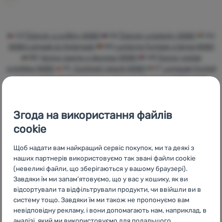
Увійти /
Зареєструватися
CZ
Čelovky a svítilny NEBO
SK
Čelovky a baterky NEBO
HU
NEBO Lámpák és fejlámpák
RO
Lanterne frontale și lămpi NEBO
BG
Челни лампи и фенери NEBO
HR
Čeone i ostale
svjetiljke NEBO
PL
Czołówki i latarki NEBO
IT
Lampade frontali
e torce NEBO
ES
Linternas y linternas frontales NEBO
FR
Lampes frontales et torches NEBO
AT
Stirnlampen und
Taschenlampen NEBO
DE
Stirnlampen und Taschenlampen
NEBO
CH
Stirnlampen und Taschenlampen NEBO
Згода на використання файлів
cookie
Щоб надати вам найкращий сервіс покупок, ми та деякі з
наших партнерів використовуємо так звані файли cookie
Бренди
Найширший
Порадимо
(невеликі файли, що зберігаються у вашому браузері).
4camping
вибір
онлайн та по
Завдяки їм ми запам’ятовуємо, що у вас у кошику, як ви
телефону
відсортували та відфільтрували продукти, чи ввійшли ви в
систему тощо. Завдяки їм ми також не пропонуємо вам
невідповідну рекламу, і вони допомагають нам, наприклад, в
аналізі, який ми використовуємо для подальшого