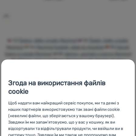
Увійти /
Зареєструватися
CZ
Čepice, šátky a kukly Mammut
SK
Čiapky, šatky a kukly
Mammut
HU
Mammut Sapkák, sálak és maszkok
RO
Căciuli,
fulare și cagule Mammut
BG
Шапки, шалове и маски Mammut
HR
Kape, šalovi i podkape Mammut
PL
Czapki, chusty i
kominiarki Mammut
IT
Cappelli, bandane e passamontagna
Mammut
ES
Gorros, gorras y sombreros Mammut
FR
Bonnets,
foulards et cagoules Mammut
AT
Mützen, Schals &
Згода на використання файлів
Kapuzenmütze Mammut
DE
Mützen, Schals & Kapuzenmütze
cookie
Mammut
CH
Mützen, Schals & Kapuzenmütze Mammut
Щоб надати вам найкращий сервіс покупок, ми та деякі з
наших партнерів використовуємо так звані файли cookie
(невеликі файли, що зберігаються у вашому браузері).
Завдяки їм ми запам’ятовуємо, що у вас у кошику, як ви
Бренди
Найширший
Порадимо
відсортували та відфільтрували продукти, чи ввійшли ви в
4camping
вибір
онлайн та по
систему тощо. Завдяки їм ми також не пропонуємо вам