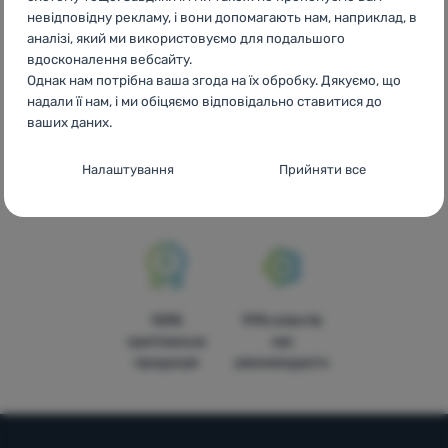
телефону
невідповідну рекламу, і вони допомагають нам, наприклад, в
аналізі, який ми використовуємо для подальшого
вдосконалення вебсайту.
Однак нам потрібна ваша згода на їх обробку. Дякуємо, що
надали її нам, і ми обіцяємо відповідально ставитися до
ваших даних.
Доступні ціни
Безкоштовна
У
Налаштування згоди з категоріями
доставка від
чотирнадцяти
Налаштування
Прийняти все
3999 грн.
країнах
файлів cookie
Європи
Технічні
Технічні
-
без цих файлів cookie наш вебсайт не
працюватиме
.
ЗАВЖДИ АКТИВНІ
Технічні файли cookie дозволяють переглядати кошик
100%
99% клієнтів
Преференційні та розширені функції
Преференційні та розширені функції
-
щоб вам не довелося
покупок, порівнювати продукти та виконувати інші
оригінальна
нас
все налаштовувати заново і щоб ви могли зв’язатися з нами,
необхідні функції.
Більше інформації
продукція
рекомендують
наприклад, через чат
.
Дозволено