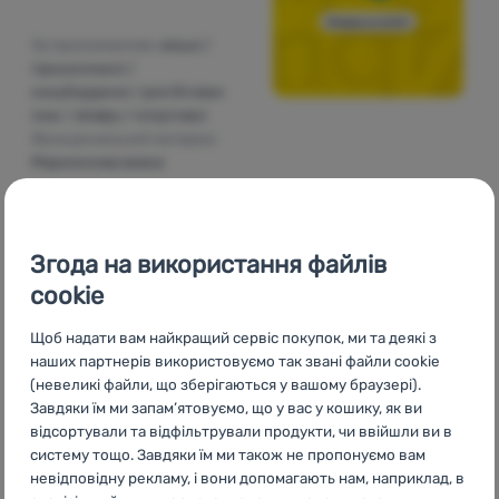
За призначенням:
міські /
гірськолижні /
сноубордичні / для бігових
лиж / skialpy / спортивні
Функціональний матеріал:
Мериносова вовна
5 320
грн
3 989
грн
Додати 'Жіноча функціональна футболка Kari Traa Sme
Згода на використання файлів
cookie
-25
%
Щоб надати вам найкращий сервіс покупок, ми та деякі з
наших партнерів використовуємо так звані файли cookie
(невеликі файли, що зберігаються у вашому браузері).
Завдяки їм ми запам’ятовуємо, що у вас у кошику, як ви
відсортували та відфільтрували продукти, чи ввійшли ви в
систему тощо. Завдяки їм ми також не пропонуємо вам
невідповідну рекламу, і вони допомагають нам, наприклад, в