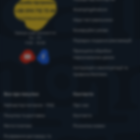
Служба підтримки
4camping4nature
+38 094 712 73 44
support@4camping.com.ua
Наші тестувальники
Комерційні умови
Завжди раді допомогти!
Пн - Пт
Порядок подання рекламацій
9:00 - 15:00
Принципи обробки
персональних даних
YouTube
Facebook
Інструкція з експлуатації та
правила безпеки
Все про покупки
Контакти
Найчастіші питання - FAQ
Про нас
Покупка та доставка
Контакти
Митні платежі
Розсилка новин
Розірвання договору та