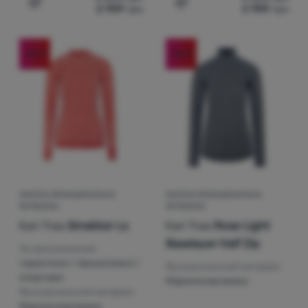
2 959
грн
2 959
грн
Додати 'Жіноча функціональна футболка Kari Traa Emb
Додати 'Жіноча функціона
Увійти /
Зареєструватися
-25
%
-25
%
ЖІНОЧА ФУНКЦІОНАЛЬНА
ЖІНОЧА ФУНКЦІОНАЛЬНА
ФУТБОЛКА
ФУТБОЛКА
Kari Traa
Smekker Ls
Kari Traa
Rose Light
Baselayer Half Zip
За призначенням:
туристичні / гірськолижні /
Функціональний матеріал:
спортивні
Мериносова вовна
Функціональний матеріал:
Мериносова вовна