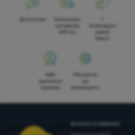
Доступні ціни
Безкоштовна
У
доставка від
чотирнадцяти
3999 грн.
країнах
Європи
100%
99% клієнтів
оригінальна
нас
продукція
рекомендують
Допомога та інформація
Поради від експертів