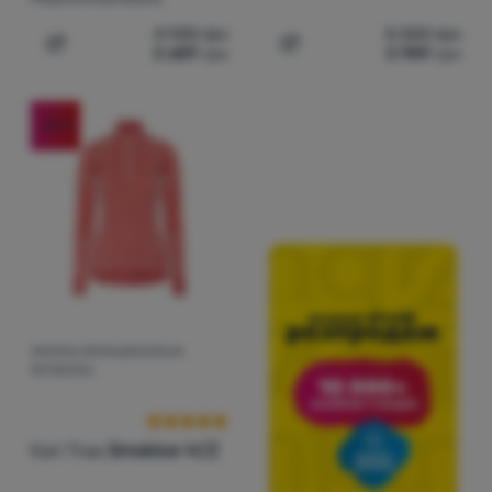
4 925
грн
5 320
грн
3 689
грн
3 989
грн
Додати 'Жіноча функціональна футболка Kari Traa Sme
Додати 'Жіноча функціона
-25
%
ЖІНОЧА ФУНКЦІОНАЛЬНА
Відгуки клієнтів
ФУТБОЛКА
Kari Traa
Smekker H/Z