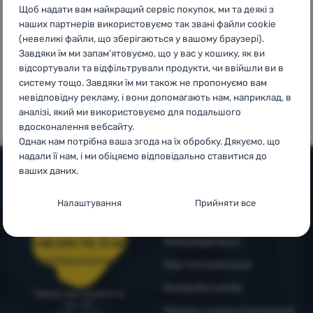
Щоб надати вам найкращий сервіс покупок, ми та деякі з
Увійти /
наших партнерів використовуємо так звані файли cookie
Зареєструватися
(невеликі файли, що зберігаються у вашому браузері).
Завдяки їм ми запам’ятовуємо, що у вас у кошику, як ви
відсортували та відфільтрували продукти, чи ввійшли ви в
100%
99% клієнтів
систему тощо. Завдяки їм ми також не пропонуємо вам
оригінальна
нас
невідповідну рекламу, і вони допомагають нам, наприклад, в
продукція
рекомендують
аналізі, який ми використовуємо для подальшого
вдосконалення вебсайту.
Однак нам потрібна ваша згода на їх обробку. Дякуємо, що
надали її нам, і ми обіцяємо відповідально ставитися до
ваших даних.
Допомога та інформація
Налаштування згоди з категоріями
Налаштування
Прийняти все
файлів cookie
Поради від експертів
Служба підтримки
Технічні
4camping4nature
Технічні
-
без цих файлів cookie наш вебсайт не
+38 094 712 73 44
працюватиме
.
support@4camping.com.ua
Наші тестувальники
ЗАВЖДИ АКТИВНІ
Комерційні умови
Завжди раді допомогти!
Пн - Пт
Технічні файли cookie дозволяють переглядати кошик
Порядок подання рекламацій