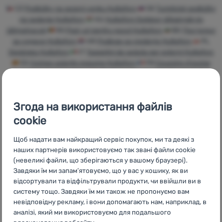
CZ
Podložky na sezení venku Hultafors
SK
Turistické podložky
Увійти /
na sedenie Hultafors
HU
Hultafors Outdoor ülőpárnák és
Зареєструватися
ülőmatracok
RO
Pad-uri pentru șezut Hultafors
BG
Постелки
за сядане Hultafors
HR
Podloge za sjedenje Hultafors
PL
Siedziska Hultafors
IT
Tappetini da seduta per esterni Hultafors
ES
Cojines asiento espuma Hultafors
FR
Coussins d'assise
pour l’extérieur Hultafors
AT
Sitzmatten für draußen Hultafors
DE
Sitzmatten für draußen Hultafors
CH
Sitzmatten für
draußen Hultafors
Згода на використання файлів
cookie
Щоб надати вам найкращий сервіс покупок, ми та деякі з
наших партнерів використовуємо так звані файли cookie
Бренди
Найширший
Порадимо
(невеликі файли, що зберігаються у вашому браузері).
4camping
вибір
онлайн та по
Завдяки їм ми запам’ятовуємо, що у вас у кошику, як ви
телефону
відсортували та відфільтрували продукти, чи ввійшли ви в
систему тощо. Завдяки їм ми також не пропонуємо вам
невідповідну рекламу, і вони допомагають нам, наприклад, в
аналізі, який ми використовуємо для подальшого