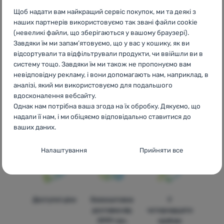
Щоб надати вам найкращий сервіс покупок, ми та деякі з
CZ
Výprodej Gerber
SK
Výpredaj Gerber
HU
Gerber
наших партнерів використовуємо так звані файли cookie
Kiárusítás
RO
Lichidare de stoc Gerber
BG
Разпродажби
(невеликі файли, що зберігаються у вашому браузері).
Gerber
HR
Rasprodaja Gerber
PL
Wyprzedaż Gerber
IT
Завдяки їм ми запам’ятовуємо, що у вас у кошику, як ви
Saldi Gerber
ES
Rebajas Gerber
FR
Déstockage Gerber
AT
відсортували та відфільтрували продукти, чи ввійшли ви в
Sale Gerber
DE
Ausverkauf Gerber
CH
Ausverkauf Gerber
систему тощо. Завдяки їм ми також не пропонуємо вам
невідповідну рекламу, і вони допомагають нам, наприклад, в
аналізі, який ми використовуємо для подальшого
вдосконалення вебсайту.
Однак нам потрібна ваша згода на їх обробку. Дякуємо, що
надали її нам, і ми обіцяємо відповідально ставитися до
Бренди
Найширший
Порадимо
ваших даних.
4camping
вибір
онлайн та по
телефону
Налаштування згоди з категоріями
Налаштування
Прийняти все
файлів cookie
Технічні
Технічні
-
без цих файлів cookie наш вебсайт не
працюватиме
.
ЗАВЖДИ АКТИВНІ
Доступні ціни
Безкоштовна
У
доставка від
чотирнадцяти
3999 грн.
країнах