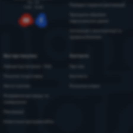
Пн - Пт
Порядок подання рекламацій
9:00 - 15:00
Принципи обробки
персональних даних
YouTube
Facebook
Інструкція з експлуатації та
правила безпеки
Все про покупки
Контакти
Найчастіші питання - FAQ
Про нас
Покупка та доставка
Контакти
Митні платежі
Розсилка новин
Розірвання договору та
повернення
Рекламації
Клієнтська програма eXtra