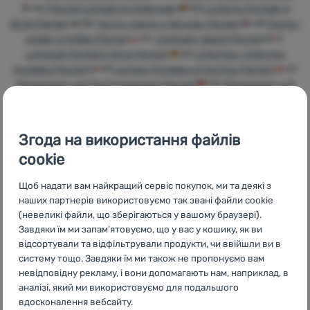
HU
Flextail Lámpák és fejlámpák
RO
Lanterne frontale și
Увійти /
lămpi Flextail
BG
Челни лампи и фенери Flextail
HR
Čeone i
Зареєструватися
ostale svjetiljke Flextail
PL
Czołówki i latarki Flextail
IT
Lampade frontali e torce Flextail
ES
Linternas y linternas
frontales Flextail
FR
Lampes frontales et torches Flextail
AT
Stirnlampen und Taschenlampen Flextail
DE
Stirnlampen und
Taschenlampen Flextail
CH
Stirnlampen und Taschenlampen
Flextail
Згода на використання файлів
cookie
Щоб надати вам найкращий сервіс покупок, ми та деякі з
Бренди
Найширший
Порадимо
наших партнерів використовуємо так звані файли cookie
4camping
вибір
онлайн та по
(невеликі файли, що зберігаються у вашому браузері).
телефону
Завдяки їм ми запам’ятовуємо, що у вас у кошику, як ви
відсортували та відфільтрували продукти, чи ввійшли ви в
систему тощо. Завдяки їм ми також не пропонуємо вам
невідповідну рекламу, і вони допомагають нам, наприклад, в
аналізі, який ми використовуємо для подальшого
вдосконалення вебсайту.
Доступні ціни
Безкоштовна
У