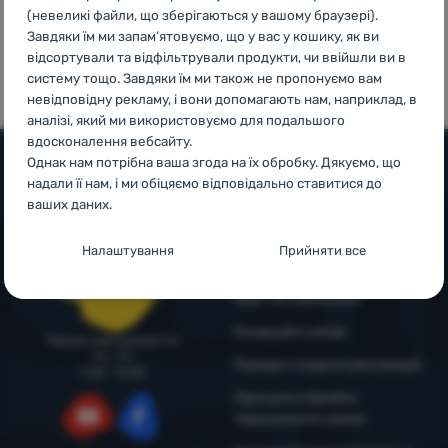
(невеликі файли, що зберігаються у вашому браузері).
Увійти /
Завдяки їм ми запам’ятовуємо, що у вас у кошику, як ви
100%
99% клієнтів
Зареєструватися
відсортували та відфільтрували продукти, чи ввійшли ви в
оригінальна
нас
систему тощо. Завдяки їм ми також не пропонуємо вам
продукція
рекомендують
невідповідну рекламу, і вони допомагають нам, наприклад, в
аналізі, який ми використовуємо для подальшого
вдосконалення вебсайту.
Однак нам потрібна ваша згода на їх обробку. Дякуємо, що
надали її нам, і ми обіцяємо відповідально ставитися до
Допомога та інформація
ваших даних.
Поради від експертів
Налаштування згоди з категоріями
Служба підтримки
Налаштування
Прийняти все
файлів cookie
4camping4nature
+38 094 712 73 44
support@4camping.com.ua
Наші тестувальники
Технічні
Технічні
-
без цих файлів cookie наш вебсайт не
працюватиме
.
Комерційні умови
Завжди раді допомогти!
ЗАВЖДИ АКТИВНІ
Пн - Пт
Порядок подання рекламацій
9:00 - 15:00
Принципи обробки
Технічні файли cookie дозволяють переглядати кошик
Преференційні та розширені функції
персональних даних
Преференційні та розширені функції
-
щоб вам не довелося
покупок, порівнювати продукти та виконувати інші
все налаштовувати заново і щоб ви могли зв’язатися з нами,
необхідні функції.
Більше інформації