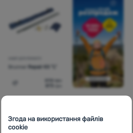
НАБІР ДЛЯ РЕМОНТУ
Brunner
Repair Kit "L"
898
грн
873
грн
Додати 'Набір для ремонту Brunner Repair Kit "L"' для 
Згода на використання файлів
cookie