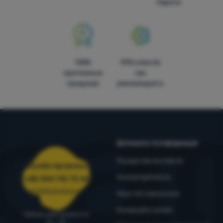
Європи
100%
99% клієнтів
оригінальна
нас
продукція
рекомендують
Допомога та інформація
Поради від експертів
Служба підтримки
4camping4nature
+38 094 712 73 44
support@4camping.com.ua
Наші тестувальники
Комерційні умови
Завжди раді допомогти!
Пн - Пт