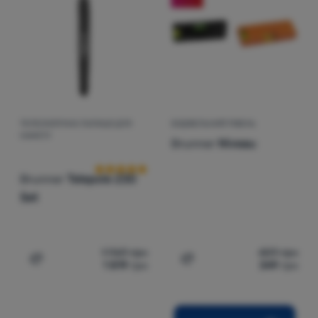
Увійти /
Зареєструватися
ТЕЛЕСКОПІЧНА ПАЛИЦЯ ДЛЯ
БУДІВЕЛЬНИЙ РІВЕНЬ
Відгуки клієнтів
НАМЕТУ
Brunner
Niveau
Brunner
Telepole 230
Set
1 969
грн
409
грн
1 819
грн
349
грн
Додати 'Телескопічна палиця для намету Brunner Telep
Додати 'Будівельний ріве