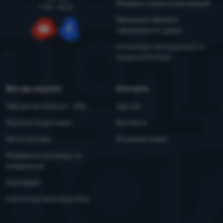
Порядок подання рекламацій
9:00 - 15:00
Принципи обробки
персональних даних
YouTube
Facebook
Інструкція з експлуатації та
правила безпеки
Все про покупки
Контакти
Найчастіші питання - FAQ
Про нас
Покупка та доставка
Контакти
Митні платежі
Розсилка новин
Розірвання договору та
повернення
Рекламації
Клієнтська програма eXtra