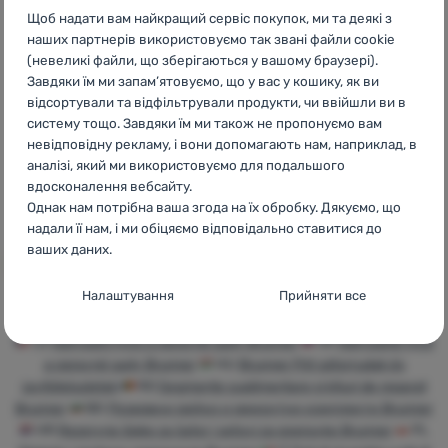
Щоб надати вам найкращий сервіс покупок, ми та деякі з
наших партнерів використовуємо так звані файли cookie
(невеликі файли, що зберігаються у вашому браузері).
Завдяки їм ми запам’ятовуємо, що у вас у кошику, як ви
відсортували та відфільтрували продукти, чи ввійшли ви в
НАБІР ДЛЯ РЕМОНТУ
систему тощо. Завдяки їм ми також не пропонуємо вам
Brunner
Repair Kit "M"
невідповідну рекламу, і вони допомагають нам, наприклад, в
аналізі, який ми використовуємо для подальшого
674
грн
вдосконалення вебсайту.
664
грн
Додати 'Набір для ремонту Brunner Repair Kit "M"' для
Однак нам потрібна ваша згода на їх обробку. Дякуємо, що
надали її нам, і ми обіцяємо відповідально ставитися до
ваших даних.
Налаштування згоди з категоріями
Налаштування
Прийняти все
файлів cookie
CZ
Náhradní tyče a opravné sady Brunner
SK
Náhradné tyče
Технічні
Технічні
-
без цих файлів cookie наш вебсайт не
a opravné sady Brunner
HU
Brunner Pót sátorrudak és
працюватиме
.
javítókészletek
RO
Segmente suplimentare și kituri de reparat
ЗАВЖДИ АКТИВНІ
Brunner
BG
Резервни рейки и ремонтни комплекти Brunner
HR
Rezervne šipke za šator i setovi za popravke Brunner
PL
Технічні файли cookie дозволяють переглядати кошик