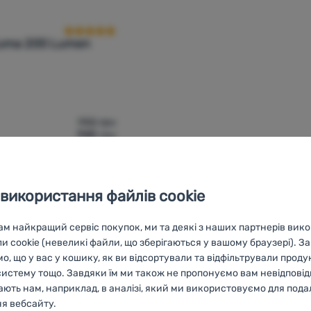
uma 200 Lumen
955
грн
940
грн
ампа Bo-Camp Kuma 200 Lumen' для порівняння
 використання файлів cookie
м найкращий сервіс покупок, ми та деякі з наших партнерів ви
ли cookie (невеликі файли, що зберігаються у вашому браузері). З
о, що у вас у кошику, як ви відсортували та відфільтрували проду
систему тощо. Завдяки їм ми також не пропонуємо вам невідповідн
turistov Bo-Camp
HU
Bo-Camp Ajándékok túrázóknak
RO
Cadouri
ють нам, наприклад, в аналізі, який ми використовуємо для под
Prezenty dla turysty Bo-Camp
IT
Regali per amanti del trekking Bo
я вебсайту.