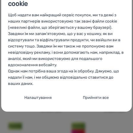
cookie
Щоб надати вам найкращий сервіс покупок, ми та деякі з
наших партнерів використовуємо так звані файли cookie
(невеликі файли, що зберігаються у вашому браузері).
Завдяки їм ми запам’ятовуємо, що у вас у кошику, як ви
відсортували та відфільтрували продукти, чи ввійшли ви в
систему тощо. Завдяки їм ми також не пропонуємо вам
ВОДОНЕПРОНИКНА ВЕЛОСУМКА
СУМКА ПІД СІДЛО
Відгуки клієнтів
Відгуки клієнт
невідповідну рекламу, і вони допомагають нам, наприклад, в
аналізі, який ми використовуємо для подальшого
вдосконалення вебсайту.
Ortlieb
Back-Roller
Ortlieb
Seat-Pack QR
Однак нам потрібна ваша згода на їх обробку. Дякуємо, що
надали її нам, і ми обіцяємо відповідально ставитися до
Plus CR
7,5L
ваших даних.
Налаштування згоди з категоріями
Налаштування
Прийняти все
файлів cookie
9 510
грн
6 333
грн
8 909
грн
5 809
грн
Додати 'Водонепроникна велосумка Ortlieb Back-Roller
Додати 'Сумка під сідло O
Технічні
Технічні
-
без цих файлів cookie наш вебсайт не
працюватиме
.
Новинка
Новинка
ЗАВЖДИ АКТИВНІ