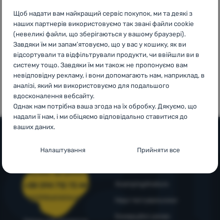
3999 грн.
країнах
Увійти /
Європи
Щоб надати вам найкращий сервіс покупок, ми та деякі з
Зареєструватися
наших партнерів використовуємо так звані файли cookie
(невеликі файли, що зберігаються у вашому браузері).
Завдяки їм ми запам’ятовуємо, що у вас у кошику, як ви
відсортували та відфільтрували продукти, чи ввійшли ви в
систему тощо. Завдяки їм ми також не пропонуємо вам
100%
99% клієнтів
невідповідну рекламу, і вони допомагають нам, наприклад, в
оригінальна
нас
аналізі, який ми використовуємо для подальшого
продукція
рекомендують
вдосконалення вебсайту.
Однак нам потрібна ваша згода на їх обробку. Дякуємо, що
надали її нам, і ми обіцяємо відповідально ставитися до
ваших даних.
Налаштування згоди з категоріями
Налаштування
Прийняти все
Допомога та інформація
файлів cookie
Поради від експертів
Служба підтримки
Технічні
Технічні
-
без цих файлів cookie наш вебсайт не
4camping4nature
+38 094 712 73 44
працюватиме
.
support@4camping.com.ua
ЗАВЖДИ АКТИВНІ
Наші тестувальники
Комерційні умови