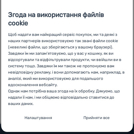
телефону
Увійти /
Згода на використання файлів
Зареєструватися
cookie
Щоб надати вам найкращий сервіс покупок, ми та деякі з
наших партнерів використовуємо так звані файли cookie
Доступні ціни
Безкоштовна
У
(невеликі файли, що зберігаються у вашому браузері).
доставка від
чотирнадцяти
Завдяки їм ми запам’ятовуємо, що у вас у кошику, як ви
3999 грн.
країнах
відсортували та відфільтрували продукти, чи ввійшли ви в
Європи
систему тощо. Завдяки їм ми також не пропонуємо вам
невідповідну рекламу, і вони допомагають нам, наприклад, в
аналізі, який ми використовуємо для подальшого
вдосконалення вебсайту.
Однак нам потрібна ваша згода на їх обробку. Дякуємо, що
100%
99% клієнтів
надали її нам, і ми обіцяємо відповідально ставитися до
оригінальна
нас
ваших даних.
продукція
рекомендують
Налаштування згоди з категоріями
Налаштування
Прийняти все
файлів cookie