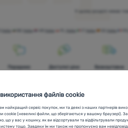
У цьому розділі немає тов
O
Haba
BG
Haba
HR
Haba
PL
Haba
IT
Haba
ES
Haba
FR
Порадимо
Доступні ціни
Безкоштовна
онлайн та по
доставка від
телефону
3999 грн.
 використання файлів cookie
м найкращий сервіс покупок, ми та деякі з наших партнерів ви
ли cookie (невеликі файли, що зберігаються у вашому браузері). З
о, що у вас у кошику, як ви відсортували та відфільтрували проду
систему тощо. Завдяки їм ми також не пропонуємо вам невідповідн