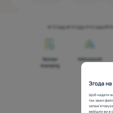
Товари
CZ
Haba
SK
Haba
HU
Haba
R
Бренди
Найширший
4camping
вибір
Згода на
Щоб надати ва
так звані фай
запам’ятовуєм
ввійшли ви в 