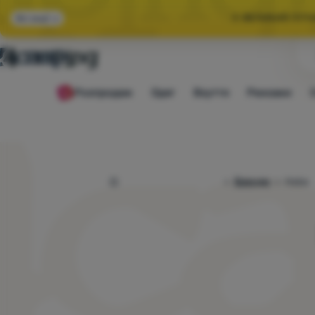
🌞 ВЕЛИКИЙ ЛІТН
Всі акції
🤫 ЗНИЖКА -1
Розпродаж
Одяг
Взуття
Рюкзаки
🌞 ВЕЛИКИЙ ЛІТН
4camping.com.ua
Бренди
Haba