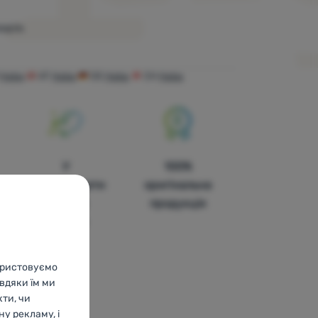
арів.
Haba
AT
Haba
DE
Haba
CH
Haba
У
100%
чотирнадцяти
оригінальна
країнах
продукція
Європи
користовуємо
авдяки їм ми
кти, чи
у рекламу, і