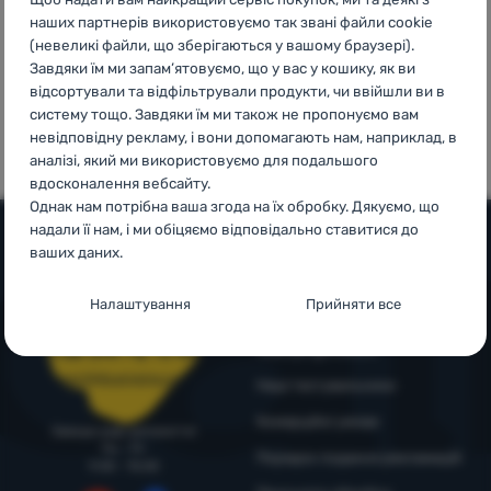
наших партнерів використовуємо так звані файли cookie
Увійти /
(невеликі файли, що зберігаються у вашому браузері).
Зареєструватися
Завдяки їм ми запам’ятовуємо, що у вас у кошику, як ви
відсортували та відфільтрували продукти, чи ввійшли ви в
100%
99% клієнтів
систему тощо. Завдяки їм ми також не пропонуємо вам
оригінальна
нас
невідповідну рекламу, і вони допомагають нам, наприклад, в
продукція
рекомендують
аналізі, який ми використовуємо для подальшого
вдосконалення вебсайту.
Однак нам потрібна ваша згода на їх обробку. Дякуємо, що
надали її нам, і ми обіцяємо відповідально ставитися до
ваших даних.
Допомога та інформація
Налаштування згоди з категоріями
Налаштування
Прийняти все
Поради від експертів
файлів cookie
Служба підтримки
4camping4nature
+38 094 712 73 44
Технічні
Технічні
-
без цих файлів cookie наш вебсайт не
support@4camping.com.ua
Наші тестувальники
працюватиме
.
ЗАВЖДИ АКТИВНІ
Комерційні умови
Завжди раді допомогти!
Пн - Пт
Порядок подання рекламацій
Технічні файли cookie дозволяють переглядати кошик
9:00 - 15:00
Преференційні та розширені функції
-
щоб вам не довелося
покупок, порівнювати продукти та виконувати інші