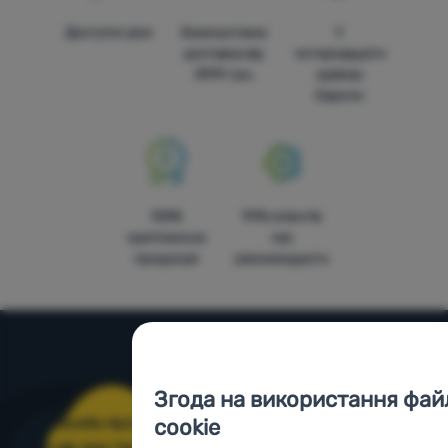
Доступні ціни
Безкоштовна
У
доставка від
чотирнадцяти
3999 грн.
країнах
Європи
100%
99% клієнтів
оригінальна
нас
продукція
рекомендують
Допомога та інформація
Згода на використання фай
Поради від експертів
cookie
Служба підтримки
4camping4nature