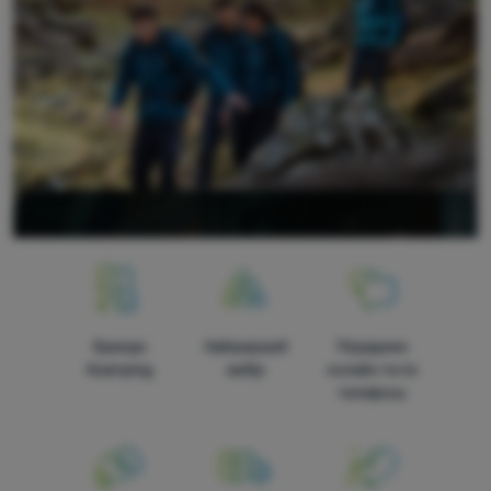
Бренди
Найширший
Порадимо
4camping
вибір
онлайн та по
телефону