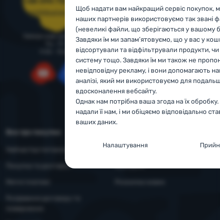
+38 094 712 73 44
Щоб надати вам найкращий сервіс покупок, ми
support@4camping.com.ua
Наші тестувальники
наших партнерів використовуємо так звані ф
(невеликі файли, що зберігаються у вашому б
Комерційні умови
Завжди раді допомогти!
Завдяки їм ми запам’ятовуємо, що у вас у коши
Пн - Пт
Порядок подання рекламацій
відсортували та відфільтрували продукти, чи
9:00 - 15:00
систему тощо. Завдяки їм ми також не пропо
Принципи обробки
невідповідну рекламу, і вони допомагають на
персональних даних
аналізі, який ми використовуємо для подаль
YouTube
Facebook
Інструкція з експлуатації та
вдосконалення вебсайту.
правила безпеки
Однак нам потрібна ваша згода на їх обробку
надали її нам, і ми обіцяємо відповідально ст
ваших даних.
Все про покупки
Контакти
Налаштування згоди з катего
Налаштування
Прийн
Найчастіші питання - FAQ
Про нас
файлів cookie
Покупка та доставка
Контакти
Технічні
Технічні
-
без цих файлів cookie наш вебсайт
Митні платежі
Розсилка новин
працюватиме
.
ЗАВЖДИ АКТИВНІ
Розірвання договору та
повернення
Технічні файли cookie дозволяють перегляд