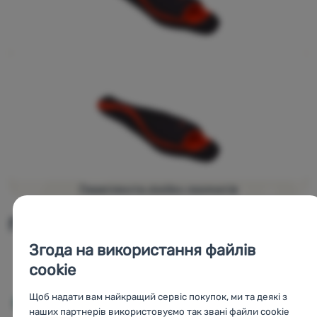
зі структурою
рипстоп
компресійний чохол
Як вибрати спальний мішок?
Переглянути лінійку продуктів
Подібні товари
Згода на використання файлів
cookie
-23
%
-23
%
Щоб надати вам найкращий сервіс покупок, ми та деякі з
наших партнерів використовуємо так звані файли cookie