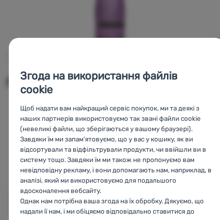
просте очищення
антибактеріальна внутрішня поверхня
дуже легка
Переглянути лінійку продуктів
Згода на використання файлів
Подібні товари
cookie
Щоб надати вам найкращий сервіс покупок, ми та деякі з
-21
%
наших партнерів використовуємо так звані файли cookie
(невеликі файли, що зберігаються у вашому браузері).
Завдяки їм ми запам’ятовуємо, що у вас у кошику, як ви
відсортували та відфільтрували продукти, чи ввійшли ви в
систему тощо. Завдяки їм ми також не пропонуємо вам
невідповідну рекламу, і вони допомагають нам, наприклад, в
аналізі, який ми використовуємо для подальшого
вдосконалення вебсайту.
Однак нам потрібна ваша згода на їх обробку. Дякуємо, що
надали її нам, і ми обіцяємо відповідально ставитися до
н