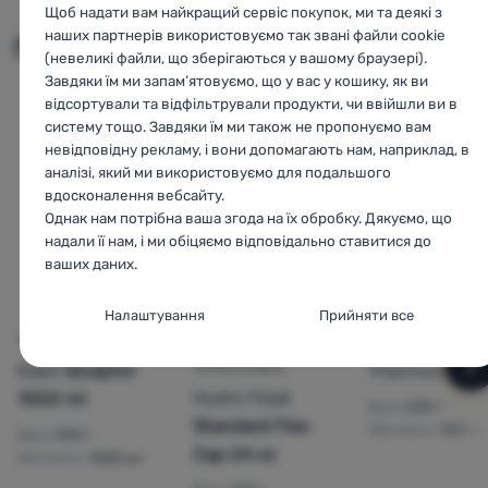
Щоб надати вам найкращий сервіс покупок, ми та деякі з
наших партнерів використовуємо так звані файли cookie
Подібні товари
(невеликі файли, що зберігаються у вашому браузері).
Завдяки їм ми запам’ятовуємо, що у вас у кошику, як ви
відсортували та відфільтрували продукти, чи ввійшли ви в
-19
%
систему тощо. Завдяки їм ми також не пропонуємо вам
невідповідну рекламу, і вони допомагають нам, наприклад, в
аналізі, який ми використовуємо для подальшого
вдосконалення вебсайту.
Однак нам потрібна ваша згода на їх обробку. Дякуємо, що
надали її нам, і ми обіцяємо відповідально ставитися до
ваших даних.
Налаштування згоди з категоріями
Налаштування
Прийняти все
файлів cookie
ТЕРМОС
ТЕРМОС
Esbit
Sculptor
Thermos
1l
ТЕРМОПЛЯШКА
Технічні
Технічні
-
без цих файлів cookie наш вебсайт не
н
Hydro Flask
1000 ml
працюватиме
.
Вага:
530 г
ЗАВЖДИ АКТИВНІ
Standard Flex
Місткість:
1000 м
Вага:
590 г
Cap 24 oz
Місткість:
1000 мл
Технічні файли cookie дозволяють переглядати кошик