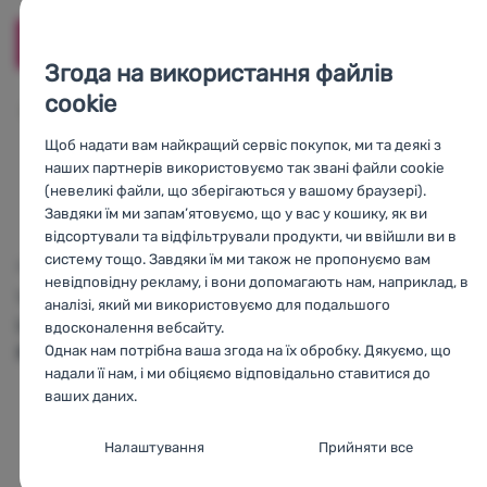
-44
%
-25
%
-39
%
Згода на використання файлів
cookie
Щоб надати вам найкращий сервіс покупок, ми та деякі з
наших партнерів використовуємо так звані файли cookie
(невеликі файли, що зберігаються у вашому браузері).
Завдяки їм ми запам’ятовуємо, що у вас у кошику, як ви
відсортували та відфільтрували продукти, чи ввійшли ви в
систему тощо. Завдяки їм ми також не пропонуємо вам
ЛАМПА
КЕМПІНГОВА ЛАМПА
ЛАМПА
н
невідповідну рекламу, і вони допомагають нам, наприклад, в
Vango
Easy Camp
Bo-Camp
Hel
аналізі, який ми використовуємо для подальшого
Lightbeam 250
Starflower
вдосконалення вебсайту.
Однак нам потрібна ваша згода на їх обробку. Дякуємо, що
Recharge
Lantern
надали її нам, і ми обіцяємо відповідально ставитися до
Світловий потік:
ваших даних.
280 лм
Налаштування згоди з категоріями
Налаштування
Прийняти все
файлів cookie
1 985
грн
1 519
грн
1 919