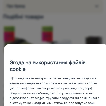
світловідбиваюча стрічка 3М з можливістю кріплення
Про бренд
мигалки
в комплекті компресійний ремінь Sport Arsenal
Подібні товари
сумка водонепроникна (не водонепроникна)
конічний профіль не обмежує рух ноги під час
Новинка
Новинка
педалювання
-19
%
-20
%
в сумці є універсальний ключ
Матеріали та обслуговування:
очистити вологою губкою або щіткою, протерти
внутрішню частину сумки вологою ганчіркою
доглядати за мішком за допомогою
просочувачів
для
Згода на використання файлів
зовнішніх робіт та поліефірних матеріалів
cookie
Щоб надати вам найкращий сервіс покупок, ми та деякі з
РЕЙНКАВЕР
СУМКА НА РАМУ
н
наших партнерів використовуємо так звані файли cookie
Topeak
Rain
Acepac
Tool
СУМКА ПІД СІДЛО
(невеликі файли, що зберігаються у вашому браузері).
Topeak
Cover for MTX
wallet MKIII
Завдяки їм ми запам’ятовуємо, що у вас у кошику, як ви
відсортували та відфільтрували продукти, чи ввійшли ви в
Elementa
Trunk Bag EX &
Розміри:
27 x 22.
систему тощо. Завдяки їм ми також не пропонуємо вам
SeatBag S
DX
см