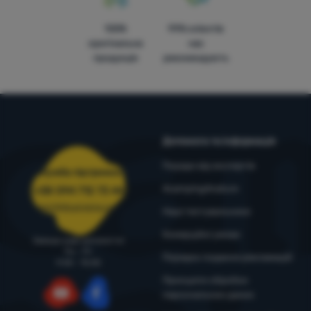
100%
99% клієнтів
оригінальна
нас
продукція
рекомендують
Допомога та інформація
Поради від експертів
Служба підтримки
4camping4nature
+38 094 712 73 44
support@4camping.com.ua
Наші тестувальники
Комерційні умови
Завжди раді допомогти!
Пн - Пт
Порядок подання рекламацій
9:00 - 15:00
Принципи обробки
персональних даних