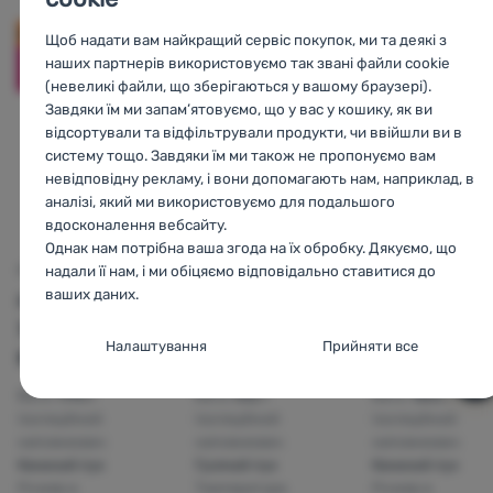
код: OUT10
код: OUT10
Щоб надати вам найкращий сервіс покупок, ми та деякі з
наших партнерів використовуємо так звані файли cookie
-20
%
-10
%
(невеликі файли, що зберігаються у вашому браузері).
Завдяки їм ми запам’ятовуємо, що у вас у кошику, як ви
відсортували та відфільтрували продукти, чи ввійшли ви в
систему тощо. Завдяки їм ми також не пропонуємо вам
невідповідну рекламу, і вони допомагають нам, наприклад, в
аналізі, який ми використовуємо для подальшого
вдосконалення вебсайту.
Однак нам потрібна ваша згода на їх обробку. Дякуємо, що
надали її нам, і ми обіцяємо відповідально ставитися до
ПУХОВИЙ СПАЛЬНИК
ПУХОВИЙ СПАЛЬНИК
ПУХОВИЙ СПАЛЬНИ
ваших даних.
Robens
Couloir
Sea to Summit
Warmpeace
750 -15°C
Spark Women's
Viking 900 19
Налаштування згоди з категоріями
Налаштування
Прийняти все
Regular
7C Long
cm wide
файлів cookie
н
Вага:
1190 г
Вага:
432 г
Вага:
1800 г
Технічні
Технічні
-
без цих файлів cookie наш вебсайт не
Ізоляційний
Ізоляційний
Ізоляційний
працюватиме
.
наповнювач:
наповнювач:
наповнювач:
ЗАВЖДИ АКТИВНІ
Качиний пух
Гусячий пух
Качиний пух
Розмір в
Температура
Розмір в